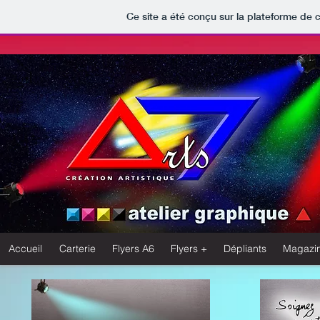
Ce site a été conçu sur la plateforme de c
Accueil
Carterie
Flyers A6
Flyers +
Dépliants
Magazi